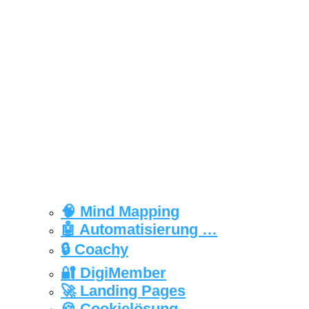
🧠 Mind Mapping
🤖 Automatisierung …
🔒‍ Coachy
🔐 DigiMember
🚀 Landing Pages
🍪 Cookielösung