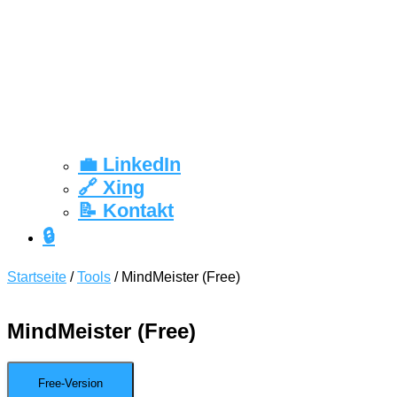
💼 LinkedIn
🔗 Xing
📝 Kontakt
🔒
Startseite
/
Tools
/ MindMeister (Free)
MindMeister (Free)
Free-Version