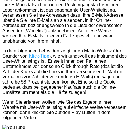
Ihre E-Mails tatsächlich in den Posteingangsfächern Ihrer
Leser ankommen, ist das sogenannte User-Whitelisting.
Veranlassen Sie Ihre Adressaten dazu, Ihre E-Mail-Adresse,
über die Sie Ihre E-Mails an sie senden, in ihr Online-
Adressbuch beziehungsweise in die Liste der erwünschten
Absender („Whitelist“) aufzunehmen. Auf diese Weise
werden Ihre E-Mails in jedem Fall zugestellt, und zwar
unabhängig von ihrem Inhalt.
In dem folgenden Lehrvideo zeigt Ihnen Mario Wolosz (der
Gründer von
Klick-Tipp
), wie wirkungsvoll das Instrument des
User-Whitelistings ist. Er stellt Ihnen den Fall eines
Unternehmers vor, der seine Click-through-Rate (das ist die
Zahl der Klicks auf die Links in Ihrer versendeten E-Mail im
Verhältnis zur Zahl der versendeten E-Mails) um sage und
schreibe 58 Prozent steigern konnte. Eine solche Quote
bedeutet, dass bei gegebener Kaufrate auch die Online-
Umsätze um mehr als die Hälfte zulegen!
Wenn Sie erfahren wollen, wie Sie das Ergebnis Ihrer
Website mit User-Whitelisting auf einfache Weise verbessern
können, dann klicken Sie auf den Play-Button in dem
folgenden Video: