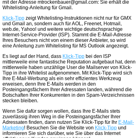
mit der Adresse mtrockenbauer@gmail.com: Sie erhält die
Whitelisting-Anleitung für Gmail.
Klick-Tipp
zeigt Whitelisting-Instruktionen nicht nur für GMX
und Gmail an, sondern auch für AOL, Freenet, Hotmail,
web.de, Yahoo! und weitere wichtige deutschsprachige
Internet-Service-Provider (ISP). Stammt die E-Mail-Adresse
Ihres Besuchers nicht von einem dieser Anbieter, so wird
eine Anleitung zum Whitelisting für MS Outlook angezeigt.
Es liegt auf der Hand, dass
Klick-Tipp
bei den ISP
mittlerweile eine fantastische Reputation aufgebaut hat, denn
mittlerweile haben unzählige User die Mailserver von Klick-
Tipp in ihre Whitelist aufgenommen. Mit Klick-Tipp wird sich
Ihre E-Mail-Werbung als ein sehr effizientes Werkzeug
erweisen, denn Ihre E-Mails werden in den
Posteingangsfächern Ihrer Adressaten landen, während die
Botschaften Ihrer Konkurrenten in den Spam-Verzeichnissen
stecken bleiben.
Wenn Sie dafür sorgen wollen, dass Ihre E-Mails stets
zuverlässig ihren Weg in die Posteingangsfächer Ihrer
Adressaten finden, dann nutzen Sie Klick-Tipp für Ihr
E-Mail-
Marketing
! Besuchen Sie die Website von
Klick-Tipp
und
informieren Sie sich darüber, wie Sie über das Internet