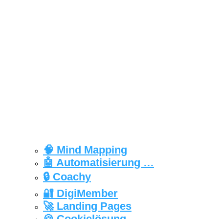
🧠 Mind Mapping
🤖 Automatisierung …
🔒‍ Coachy
🔐 DigiMember
🚀 Landing Pages
🍪 Cookielösung