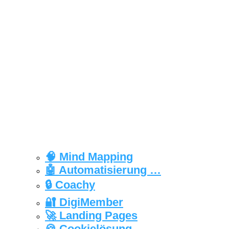
🧠 Mind Mapping
🤖 Automatisierung …
🔒‍ Coachy
🔐 DigiMember
🚀 Landing Pages
🍪 Cookielösung