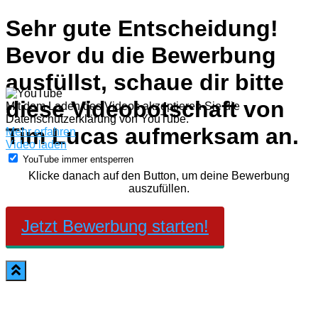
Sehr gute Entscheidung!
Bevor du die Bewerbung
ausfüllst, schaue dir bitte
diese Videobotschaft von
Mit dem Laden des Videos akzeptieren Sie die
Datenschutzerklärung von YouTube.
Tim Lucas aufmerksam an.
Mehr erfahren
Video laden
YouTube immer entsperren
Klicke danach auf den Button, um deine Bewerbung
auszufüllen.
Jetzt Bewerbung starten!